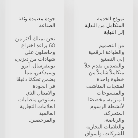
نموذج الخدمة
جودة معتمدة وثقة
المتكامل من البداية
الصناعة
إلى النهاية
نحن نمتلك أكثر من
من التصميم
60 براءة اختراع
والطباعة الرقمية
وحاصلون على
إلى التصنيع
شهادات من ديزني،
والتصدير، نقدم حلاً
يونيفرسال، آيزو
متكاملاً شاملاً من
وسيدكس، مما
خطوة واحدة
يضمن تحكمًا دقيقًا
لمنتجات المناشف
في الجودة
والمنسوجات
والامتثال الذي
المنزلية، مخصصًا
يستوفي متطلبات
لأنشطة الرسوم
العلامات التجارية
المتحركة،
العالمية
والرياضة،
والمرخصين.
والعلامات التجارية
للشركات، وأسواق