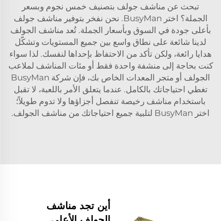
تبحث عن مناشف جولف بتصنيف خمس نجوم وبسعر
الجملة؟ اختر BusyMan. نحن نفخر بتوفير مناشف جولف
بأعلى جودة في السوق وبأسعار الجملة. تُعد مناشف الجولف
لدينا شائعة على نطاق واسع بين جميع المستويات وتشكّل
هدايا رائعة، ولكن تأكد من الاحتفاظ بإحداها لنفسك. لذا سواء
كنت بحاجة إلى منشفة واحدة فقط أو مئات المناشف لملاعب
الجولف أو متجر المعدات الخاص بك، فإن شركة BusyMan
تغطي احتياجاتك بالكامل. عندما يتعلق الأمر باللعبة، لا تقبل
باستخدام مناشف رخيصة تنفصل أجزاؤها ولا تدوم طويلاً؛
اختر BusyMan لتلبية جميع احتياجاتك من مناشف الجولف.
أين تجد مناشف
الجولف الأعلى