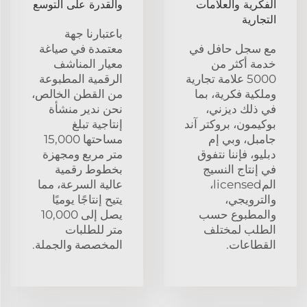
الفكرية والعلامات
والقدرة على التوسع
التجارية
باعتبارنا جهة
مع سجل حافل في
معتمدة في صياغة
خدمة أكثر من
معيار المناشف
5000 علامة تجارية
الرقمية المطبوعة
وملكية فكرية، بما
من القطن الخالص،
في ذلك ديزني،
نحن ندير منشأة
بوكيمون، بروكتر آند
إنتاجية تبلغ
جامبل، وبي إم
مساحتها 15,000
دبليو، فإننا نتفوق
متر مربع ومجهزة
في إنتاج النسيج
بخطوط رقمية
المlicensed،
عالية السرعة، مما
والترويجي،
يتيح إنتاجًا يوميًا
والمطبوع حسب
يصل إلى 10,000
الطلب لمختلف
متر للطلبات
القطاعات.
المخصصة والجملة.