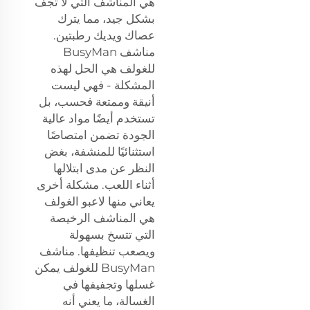
هي المناشف التي لا تجف
بشكل جيد، مما يترك
عصاك ويديك رطبتين.
مناشف BusyMan
للغولف هي الحل لهذه
المشكلة - فهي ليست
أنيقة وممتعة فحسب، بل
تستخدم أيضًا مواد عالية
الجودة تضمن امتصاصًا
استثنائيًا للمنشفة، بغض
النظر عن مدى ابتلالها
أثناء اللعب. مشكلة أخرى
يعاني منها لاعبو الغولف
هي المناشف الرخيصة
التي تتسخ بسهولة
ويصعب تنظيفها. مناشف
BusyMan للغولف يمكن
غسلها وتجفيفها في
الغسالة، ما يعني أنه