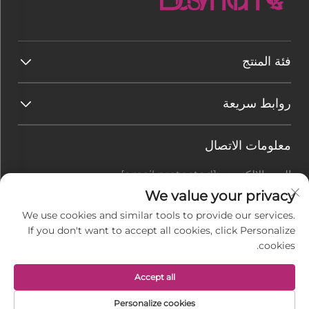
فئة المنتج
روابط سريعة
معلومات الاتصال
البريد الإلكتروني:
[email protected]
هاتف:
+86-177 7875 6567
We value your privacy
We use cookies and similar tools to provide our services.
Office add : رقم 128-8 طريق تاي هانغ شان، منطقة
If you don't want to accept all cookies, click Personalize
رودونغ الاقتصادية للتنمية، بلدة جيو gang، مدينة نانتونغ،
cookies.
مقاطعة جيانغسو، الصين
Accept all
حقوق النسخ محفوظة © شركة جيانغسو باسيمان للنسيج
Personalize cookies
المحدودة. جميع الحقوق محفوظة -
سياسة الخصوصية