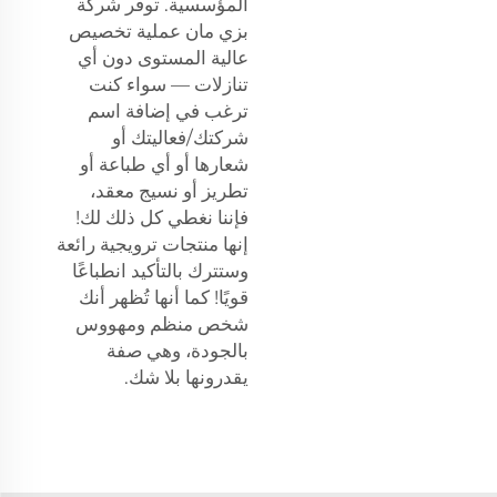
المؤسسية. توفر شركة
بزي مان عملية تخصيص
عالية المستوى دون أي
تنازلات — سواء كنت
ترغب في إضافة اسم
شركتك/فعاليتك أو
شعارها أو أي طباعة أو
تطريز أو نسيج معقد،
فإننا نغطي كل ذلك لك!
إنها منتجات ترويجية رائعة
وستترك بالتأكيد انطباعًا
قويًا! كما أنها تُظهر أنك
شخص منظم ومهووس
بالجودة، وهي صفة
يقدرونها بلا شك.