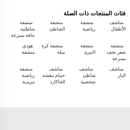
فئات المنتجات ذات الصلة
مناشف
منشفة
منشفة
منشفة
الأطفال
رياضية
الشاطئ
شاطئية
جافة بسرعة
منشفة
منشفة
منشفة كرة
هودي
شعر تجف
التبريد
سلة
منشفة
بسرعة
مناشف
مناشف
مناشف
منشفة
البار
شاطئ
حمام بنقشة
رياضية
شخصية
الجاكارد
تبريدية