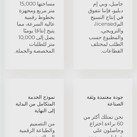
جامبل، وبي إم
مساحتها 15,000
دبليو، فإننا نتفوق
متر مربع ومجهزة
في إنتاج النسيج
بخطوط رقمية
المlicensed،
عالية السرعة، مما
والترويجي،
يتيح إنتاجًا يوميًا
والمطبوع حسب
يصل إلى 10,000
الطلب لمختلف
متر للطلبات
القطاعات.
المخصصة والجملة.
جودة معتمدة وثقة
نموذج الخدمة
الصناعة
المتكامل من البداية
إلى النهاية
نحن نمتلك أكثر من
60 براءة اختراع
من التصميم
وحاصلون على
والطباعة الرقمية
شهادات من ديزني،
إلى التصنيع