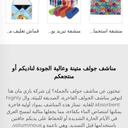
منشفة استحمام كبيرة الحجم مخصصة ومطبوعة بطباعة تفاعلية
منشفة تبريد بوليستر بلون سادة مخصصة
قماش تغليف ماجيك ستيك-إت
مناشف جولف متينة وعالية الجودة لناديكم أو
منتجعكم
تبحثون عن مناشف جولف بالجملة؟ إن شركة بازي مان هنا
لتوفير مناشف الجولف الفاخرة، الصديقة للبيئة، وال highly
absorbent للغاية. تمتاز هذه المناشف بمواد أولية فاخرة
يمكنها امتصاص الماء بكفاءة، مما يجعلها مثالية لمسح العرق
في الأيام الحارة الشديدة أو للحفاظ على يديكم جافتين
باستخدامها قبل التسديد. وهي ناعمة و voluminous،