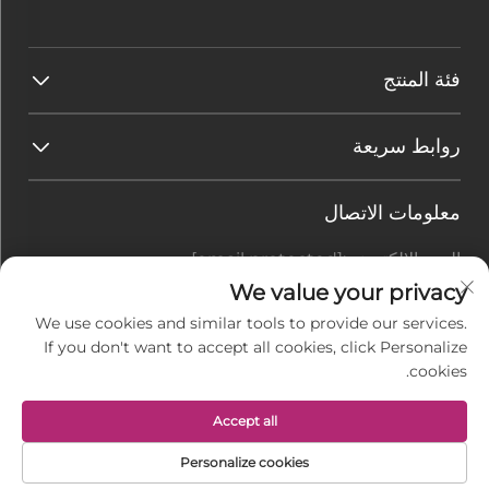
فئة المنتج
روابط سريعة
معلومات الاتصال
البريد الإلكتروني:
[email protected]
هاتف:
+86-177 7875 6567
We value your privacy
We use cookies and similar tools to provide our services.
Office add : رقم 128-8 طريق تاي هانغ شان، منطقة
If you don't want to accept all cookies, click Personalize
رودونغ الاقتصادية للتنمية، بلدة جيو gang، مدينة نانتونغ،
cookies.
مقاطعة جيانغسو، الصين
Accept all
حقوق النسخ محفوظة © شركة جيانغسو باسيمان للنسيج
Personalize cookies
المحدودة. جميع الحقوق محفوظة -
سياسة الخصوصية