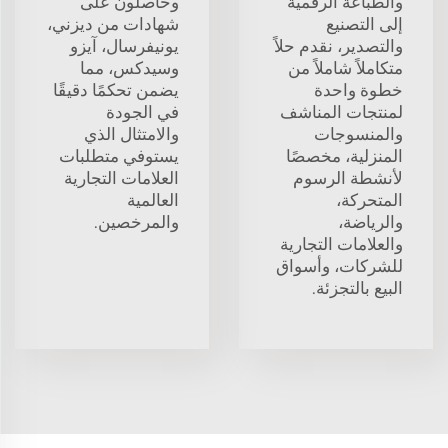
والطباعة الرقمية
وحاصلون على
إلى التصنيع
شهادات من ديزني،
والتصدير، نقدم حلاً
يونيفرسال، آيزو
متكاملاً شاملاً من
وسيدكس، مما
خطوة واحدة
يضمن تحكمًا دقيقًا
لمنتجات المناشف
في الجودة
والمنسوجات
والامتثال الذي
المنزلية، مخصصًا
يستوفي متطلبات
لأنشطة الرسوم
العلامات التجارية
المتحركة،
العالمية
والرياضة،
والمرخصين.
والعلامات التجارية
للشركات، وأسواق
البيع بالتجزئة.