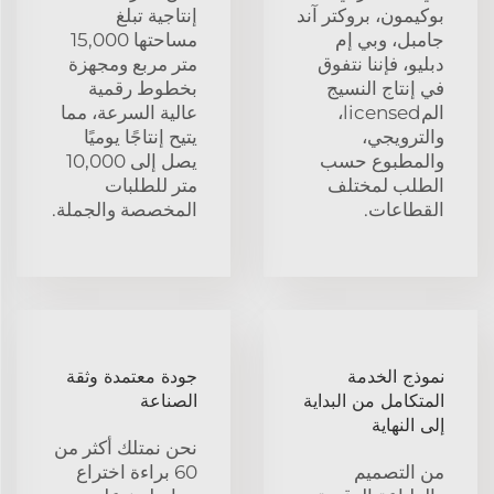
بوكيمون، بروكتر آند
إنتاجية تبلغ
جامبل، وبي إم
مساحتها 15,000
دبليو، فإننا نتفوق
متر مربع ومجهزة
في إنتاج النسيج
بخطوط رقمية
المlicensed،
عالية السرعة، مما
والترويجي،
يتيح إنتاجًا يوميًا
والمطبوع حسب
يصل إلى 10,000
الطلب لمختلف
متر للطلبات
القطاعات.
المخصصة والجملة.
نموذج الخدمة
جودة معتمدة وثقة
المتكامل من البداية
الصناعة
إلى النهاية
نحن نمتلك أكثر من
من التصميم
60 براءة اختراع