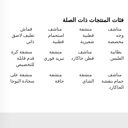
فئات المنتجات ذات الصلة
مناشف
منشفة
مناشف
قماش
وجه
قطنية
استحمام
تغليف لاصق
مخصصة
شعيرية
قطنية
ذاتي
بطانية
مناشف
منشفة
منشفة كرة
الفليس
قطن جاكارد
تبريد فوري
قدم قابلة
للتخصيص
مناشف
منشفة
منشفة
منشفة على
حمام بنقشة
الشاي
جافة
سجادة اليوجا
الجاكارد