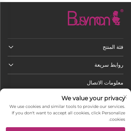
فئة المنتج
روابط سريعة
معلومات الاتصال
البريد الإلكتروني:
[email protected]
We value your privacy
هاتف:
+86-177 7875 6567
We use cookies and similar tools to provide our services.
If you don't want to accept all cookies, click Personalize
Office add : رقم 128-8 طريق تاي هانغ شان، منطقة
cookies.
رودونغ الاقتصادية للتنمية، بلدة جيو gang، مدينة نانتونغ،
مقاطعة جيانغسو، الصين