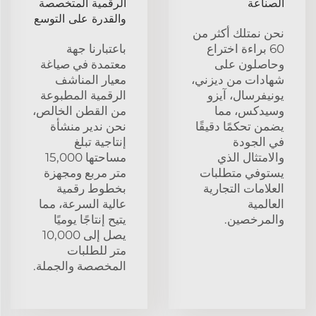
الصناعة
الرقمية المتخصصة
والقدرة على التوسع
نحن نمتلك أكثر من
60 براءة اختراع
باعتبارنا جهة
وحاصلون على
معتمدة في صياغة
شهادات من ديزني،
معيار المناشف
يونيفرسال، آيزو
الرقمية المطبوعة
وسيدكس، مما
من القطن الخالص،
يضمن تحكمًا دقيقًا
نحن ندير منشأة
في الجودة
إنتاجية تبلغ
والامتثال الذي
مساحتها 15,000
يستوفي متطلبات
متر مربع ومجهزة
العلامات التجارية
بخطوط رقمية
العالمية
عالية السرعة، مما
والمرخصين.
يتيح إنتاجًا يوميًا
يصل إلى 10,000
متر للطلبات
المخصصة والجملة.