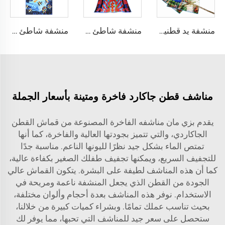
منشفة يد قطنية مطبوعة حسب الطلب
منشفة شاطئ تيري منسوجة من القطن الجاكار
منشفة شاطئ مصنوعة من الألياف الدقيقة مطبوعة بتقنية التسامي حسب الطلب
مناشف قطن جاكارد فاخرة ومتينة بأسعار الجملة
يقدم بزي مان مناشفه الفاخرة المصنوعة من قماش القطن
الجاكاردي، والتي تتميز بجودتها العالية والفاخرة، كما أنها
تمتص الماء بشكل جيد نظرًا لليونها الناعم. مناسبة جدًا
للتجفيف السريع، ويمكنها تجفيف طفلك الصغير بكفاءة عالية،
كما أن هذه المناشف لطيفة على البشرة. يتكون القماش عالي
الجودة من القطن الذي يجعل المنشفة ناعمة ومريحة في
الاستخدام. نوفر هذه المناشف بعدة أحجام وألوان مختلفة،
بحيث تناسب عملك تمامًا. وبشراء كميات كبيرة من خلالنا،
ستحصل على سعر جيد للمناشف التي تحبها، مما يوفر لك