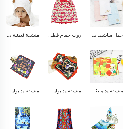
جمل مناشف يد مطرزة من القطن 100% مع شعار مخصص
روب حمام قطني مخصص مطبوع رقميًا
منشفة قطنية بقباء للأطفال من قماش الخيزران
منشفة يد مايكروفيبر مطبوعة برسوم متحركة
منشفة يد بوليستر مطبوعة حسب الطلب
منشفة يد بوليستر بطباعة تسامي