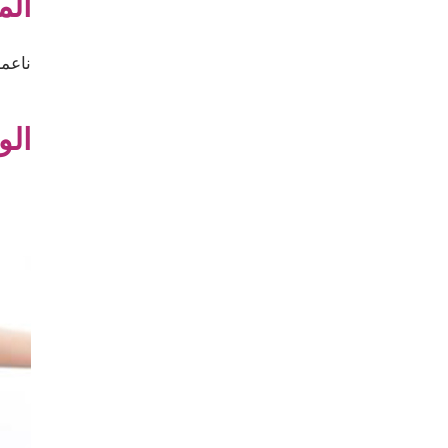
الم
ناعمة
ال