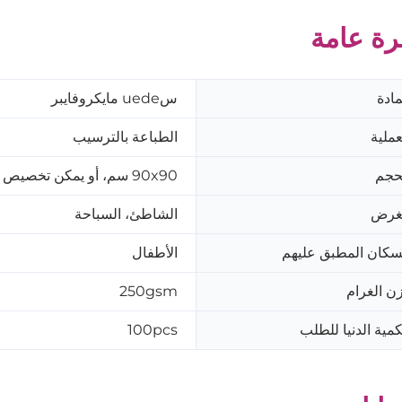
ة عامة
مادة
سuede مايكروفايبر
عملية
الطباعة بالترسيب
حجم
90x90 سم، أو يمكن تخصيص الحجم حسب طلبك.
غرض
الشاطئ، السباحة
سكان المطبق عليهم
الأطفال
ن الغرام
250gsm
كمية الدنيا للطلب
100pcs