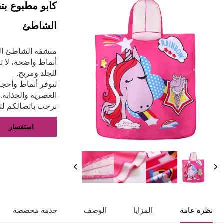
كابو مطبوع بت
الشاطئ
منشفة الشاطئ القل
أنماط واضحة، لا 
للجلد ومريح.
تتوفر أنماط وأحج
العصرية والجذابة.
نرحب باتصالكم ل
استفسار
نظرة عامة
المزايا
الوصف
خدمة مخصصة