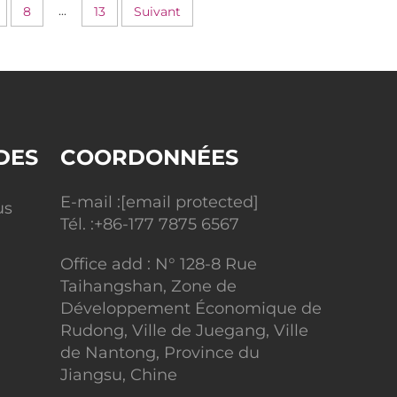
...
8
13
Suivant
DES
COORDONNÉES
E-mail :
[email protected]
us
Tél. :
+86-177 7875 6567
Office add : N° 128-8 Rue
Taihangshan, Zone de
Développement Économique de
Rudong, Ville de Juegang, Ville
de Nantong, Province du
Jiangsu, Chine