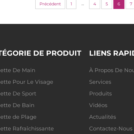
...
Précédent
1
4
5
6
7
TÉGORIE DE PRODUIT
LIENS RAPI
iette De Main
À Propos De No
iette Pour Le Visage
Services
iette De Sport
Produits
iette De Bain
Vidéos
iette de Plage
Actualités
iette Rafraîchissante
Contactez-Nous