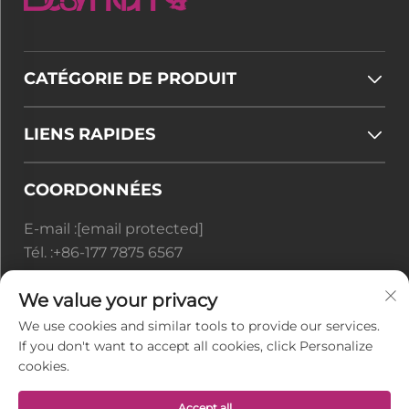
CATÉGORIE DE PRODUIT
LIENS RAPIDES
COORDONNÉES
E-mail :
[email protected]
Tél. :
+86-177 7875 6567
Office add : N° 128-8 Rue Taihangshan, Zone de
We value your privacy
Développement Économique de Rudong, Ville
We use cookies and similar tools to provide our services.
de Juegang, Ville de Nantong, Province du
If you don't want to accept all cookies, click Personalize
Jiangsu, Chine
cookies.
Droits d'auteur © Jiangsu BusyMan Textile Co.,
Accept all