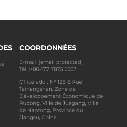
DES
COORDONNÉES
E-mail :
[email protected]
us
Tél. :
+86-177 7875 6567
Office add : N° 128-8 Rue
Taihangshan, Zone de
Développement Économique de
Rudong, Ville de Juegang, Ville
de Nantong, Province du
Jiangsu, Chine