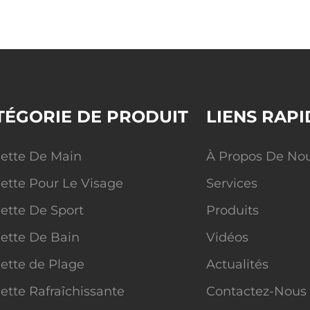
TÉGORIE DE PRODUIT
LIENS RAPI
iette De Main
À Propos De No
iette Pour Le Visage
Services
iette De Sport
Produits
iette De Bain
Vidéos
iette de Plage
Actualités
iette Rafraîchissante
Contactez-Nous