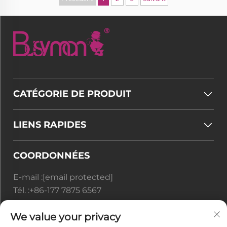
CATÉGORIE DE PRODUIT
LIENS RAPIDES
COORDONNÉES
E-mail :
[email protected]
Tél. :
+86-177 7875 6567
Office add : N° 128-8 Rue Taihangshan, Zone de
We value your privacy
Développement Économique de Rudong, Ville