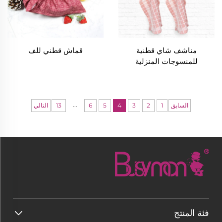
مناشف شاي قطنية
قماش قطني للف
للمنسوجات المنزلية
...
السابق
1
2
3
4
5
6
13
التالي
فئة المنتج