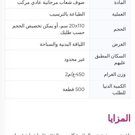
المادة
صوف شعاب مرجانية عادي مركب
العملية
الطباعة بالترسيب
20x110 سم، أو يمكن تخصيص الحجم
الحجم
حسب طلبك.
الغرض
اللياقة البدنية والسباحة
السكان المطبق
غير محدود
عليهم
وزن الغرام
450غ/م2
الكمية الدنيا
500 قطعة
للطلب
المزايا