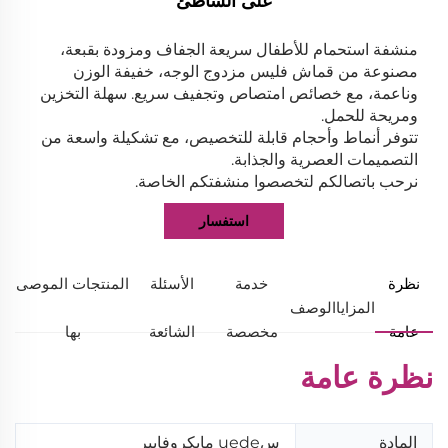
على الشاطئ
منشفة استحمام للأطفال سريعة الجفاف ومزودة بقبعة،
مصنوعة من قماش فليس مزدوج الوجه، خفيفة الوزن
وناعمة، مع خصائص امتصاص وتجفيف سريع. سهلة التخزين
ومريحة للحمل.
تتوفر أنماط وأحجام قابلة للتخصيص، مع تشكيلة واسعة من
التصميمات العصرية والجذابة.
نرحب باتصالكم لتخصصوا منشفتكم الخاصة.
استفسار
نظرة
خدمة
الأسئلة
المنتجات الموصى
المزايا
الوصف
عامة
مخصصة
الشائعة
بها
نظرة عامة
المادة
سuede مايكروفايبر