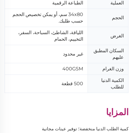
العملية
الطباعة الرقمية
34x80 سم، أو يمكن تخصيص الحجم
الحجم
حسب طلبك.
اللياقة، الشاطئ، السباحة، السفر،
الغرض
التخييم، الحمام
السكان المطبق
غير محدود
عليهم
وزن الغرام
400GSM
الكمية الدنيا
500 قطعة
للطلب
المزايا
كمية الطلب الدنيا منخفضة؛ توفير عينات مجانية