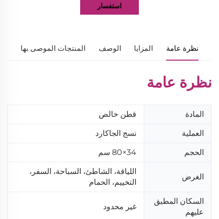
استفسار
نظرة عامة
المزايا
الوصف
المنتجات الموصى بها
نظرة عامة
المادة
قطن خالص
العملية
نسج الجاكارد
الحجم
34×80 سم
اللياقة، الشاطئ، السباحة، السفر،
الغرض
التخييم، الحمام
السكان المطبق
غير محدود
عليهم