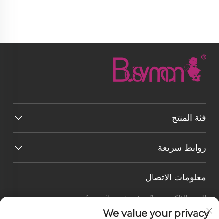
فئة المنتج
روابط سريعة
معلومات الاتصال
البريد الإلكتروني:
[email protected]
هاتف:
+86-177 7875 6567
We value your privacy