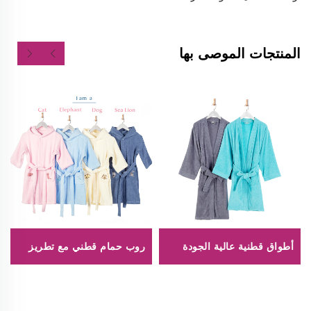
المنتجات الموصى بها
أطواق قطنية عالية الجودة
روب حمام قطني مع تطريز