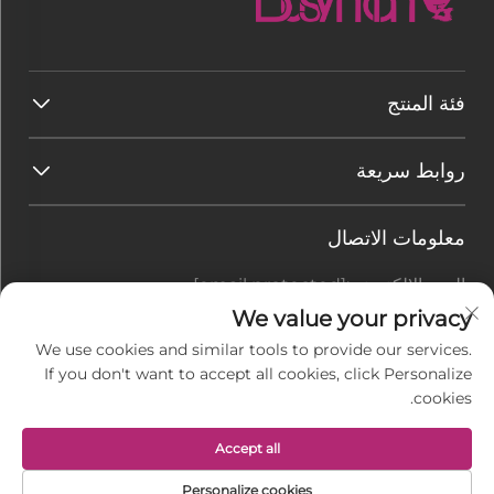
فئة المنتج
روابط سريعة
معلومات الاتصال
البريد الإلكتروني:
[email protected]
هاتف:
+86-177 7875 6567
We value your privacy
We use cookies and similar tools to provide our services.
Office add : رقم 128-8 طريق تاي هانغ شان، منطقة
If you don't want to accept all cookies, click Personalize
رودونغ الاقتصادية للتنمية، بلدة جيو gang، مدينة نانتونغ،
cookies.
مقاطعة جيانغسو، الصين
Accept all
حقوق النسخ محفوظة © شركة جيانغسو باسيمان للنسيج
Personalize cookies