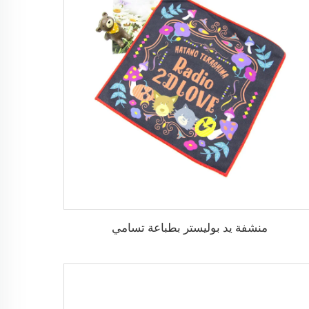
منشفة يد بوليستر بطباعة تسامي