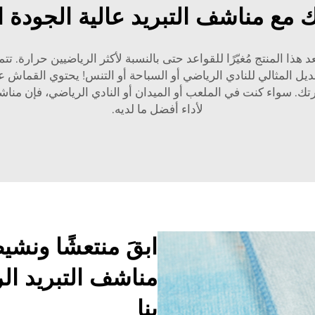
ك مع مناشف التبريد عالية الجودة ا
عد هذا المنتج مُغيّرًا للقواعد حتى بالنسبة لأكثر الرياضيين حرارة.
منديل المثالي للنادي الرياضي أو السباحة أو التنس! يحتوي القماش
رتك. سواء كنت في الملعب أو الميدان أو النادي الرياضي، فإن من
لأداء أفضل ما لديه.
ابقَ منتعشًا ونشيط
مناشف التبريد الر
بنا