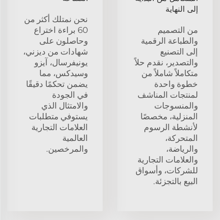
إلى النهاية
نحن نمتلك أكثر من
من التصميم
60 براءة اختراع
والطباعة الرقمية
وحاصلون على
إلى التصنيع
شهادات من ديزني،
والتصدير، نقدم حلاً
يونيفرسال، آيزو
متكاملاً شاملاً من
وسيدكس، مما
خطوة واحدة
يضمن تحكمًا دقيقًا
لمنتجات المناشف
في الجودة
والمنسوجات
والامتثال الذي
المنزلية، مخصصًا
يستوفي متطلبات
لأنشطة الرسوم
العلامات التجارية
المتحركة،
العالمية
والرياضة،
والمرخصين.
والعلامات التجارية
للشركات، وأسواق
البيع بالتجزئة.