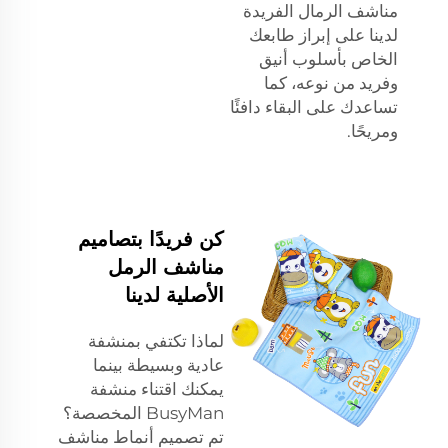
مناشف الرمال الفريدة
لدينا على إبراز طابعك
الخاص بأسلوب أنيق
وفريد من نوعه، كما
تساعدك على البقاء دافئًا
ومريحًا.
كن فريدًا بتصاميم
مناشف الرمل
الأصلية لدينا
لماذا تكتفي بمنشفة
عادية وبسيطة بينما
يمكنك اقتناء منشفة
BusyMan المخصصة؟
تم تصميم أنماط مناشف