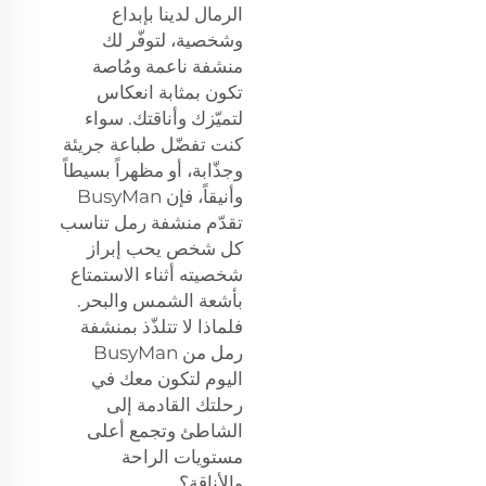
الرمال لدينا بإبداع
وشخصية، لتوفّر لك
منشفة ناعمة ومُاصة
تكون بمثابة انعكاس
لتميّزك وأناقتك. سواء
كنت تفضّل طباعة جريئة
وجذّابة، أو مظهراً بسيطاً
وأنيقاً، فإن BusyMan
تقدّم منشفة رمل تناسب
كل شخص يحب إبراز
شخصيته أثناء الاستمتاع
بأشعة الشمس والبحر.
فلماذا لا تتلذّذ بمنشفة
رمل من BusyMan
اليوم لتكون معك في
رحلتك القادمة إلى
الشاطئ وتجمع أعلى
مستويات الراحة
والأناقة؟