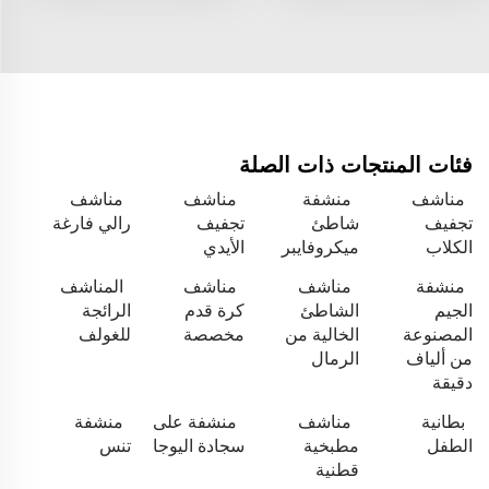
فئات المنتجات ذات الصلة
مناشف
منشفة
مناشف
مناشف
تجفيف
شاطئ
تجفيف
رالي فارغة
الكلاب
ميكروفايبر
الأيدي
منشفة
مناشف
مناشف
المناشف
الجيم
الشاطئ
كرة قدم
الرائجة
المصنوعة
الخالية من
مخصصة
للغولف
من ألياف
الرمال
دقيقة
بطانية
مناشف
منشفة على
منشفة
الطفل
مطبخية
سجادة اليوجا
تنس
قطنية