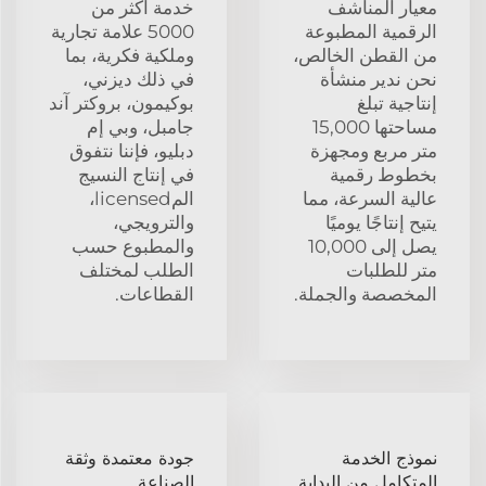
معيار المناشف
خدمة أكثر من
الرقمية المطبوعة
5000 علامة تجارية
من القطن الخالص،
وملكية فكرية، بما
نحن ندير منشأة
في ذلك ديزني،
إنتاجية تبلغ
بوكيمون، بروكتر آند
مساحتها 15,000
جامبل، وبي إم
متر مربع ومجهزة
دبليو، فإننا نتفوق
بخطوط رقمية
في إنتاج النسيج
عالية السرعة، مما
المlicensed،
يتيح إنتاجًا يوميًا
والترويجي،
يصل إلى 10,000
والمطبوع حسب
متر للطلبات
الطلب لمختلف
المخصصة والجملة.
القطاعات.
نموذج الخدمة
جودة معتمدة وثقة
المتكامل من البداية
الصناعة