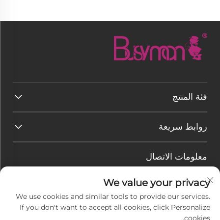
فئة المنتج
روابط سريعة
معلومات الاتصال
البريد الإلكتروني:
[email protected]
We value your privacy
هاتف:
+86-177 7875 6567
We use cookies and similar tools to provide our services.
If you don't want to accept all cookies, click Personalize
Office add : رقم 128-8 طريق تاي هانغ شان، منطقة
cookies.
رودونغ الاقتصادية للتنمية، بلدة جيو gang، مدينة نانتونغ،