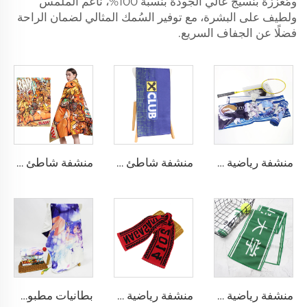
ومُعززة بنسيج عالي الجودة بنسبة 100%، ناعم الملمس
ولطيف على البشرة، مع توفير السُمك المثالي لضمان الراحة
فضلًا عن الجفاف السريع.
منشفة رياضية مخصصة مطبوعة رقميًا برسوم أنمي شخصية بالجملة
منشفة شاطئ خفيفة الوزن لا تلتصق بالرمل مخصصة مطبوعة بالنقل الحراري
منشفة شاطئ مخصصة كبيرة جدًا من القطن 100% مطبوعة
منشفة رياضية مخصصة من المايكروفايبر المخمري مطبوعة على الجانبين مع شعار
منشفة رياضية مخصصة للعرق بتصميم جاكار مع شعار مخصص
بطانيات مطبوعة بتقنية التسامي من قماش الكريستال المخملي حسب الطلب