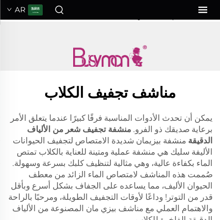
منشفة تجفيف شعر من الألياف الدقيقة
AR
BusyMan Super Absorbe...">
مناشف تجفيف الكلاب
يمكن أن تحدث الأدوات المناسبة فرقًا كبيرًا عندما يتعلق الأمر
برعاية صديقك ذو الفرو.
منشفة تجفيف شعر من الألياف
الدقيقة
منشفة بيزيمان شديدة الامتصاص لتجفيف الحيوانات
الأليفة سليك هي منشفة عملية ومتينة للعناية بالكلاب تمتص
الماء بكفاءة عالية، وهي مثالية لتنظيف كلبك بسرعة وسهولة.
صُممت هذه المناشف لامتصاص الماء الزائد من معطف
الحيوان الأليف، مما يساعده على الجفاف بشكل أسرع وبأقل
قدر من التوتر! وداعًا لأوقات التجفيف الطويلة، ومرحبًا بالراحة
والاهتمام العملي مع مناشف بيزي مان المصنوعة من الألياف
الدقيقة الفاخرة للكلاب.