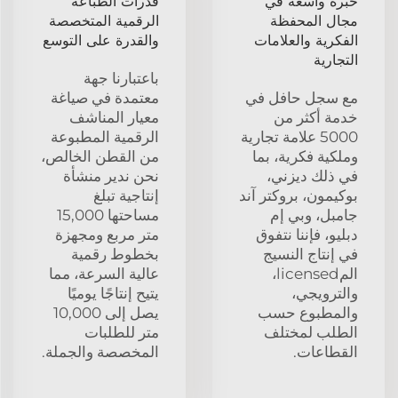
خبرة واسعة في
قدرات الطباعة
مجال المحفظة
الرقمية المتخصصة
الفكرية والعلامات
والقدرة على التوسع
التجارية
باعتبارنا جهة
مع سجل حافل في
معتمدة في صياغة
خدمة أكثر من
معيار المناشف
5000 علامة تجارية
الرقمية المطبوعة
وملكية فكرية، بما
من القطن الخالص،
في ذلك ديزني،
نحن ندير منشأة
بوكيمون، بروكتر آند
إنتاجية تبلغ
جامبل، وبي إم
مساحتها 15,000
دبليو، فإننا نتفوق
متر مربع ومجهزة
في إنتاج النسيج
بخطوط رقمية
المlicensed،
عالية السرعة، مما
والترويجي،
يتيح إنتاجًا يوميًا
والمطبوع حسب
يصل إلى 10,000
الطلب لمختلف
متر للطلبات
القطاعات.
المخصصة والجملة.