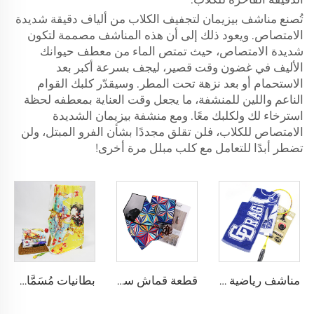
تُصنع مناشف بيزيمان لتجفيف الكلاب من ألياف دقيقة شديدة
الامتصاص. ويعود ذلك إلى أن هذه المناشف مصممة لتكون
شديدة الامتصاص، حيث تمتص الماء من معطف حيوانك
الأليف في غضون وقت قصير، ليجف بسرعة أكبر بعد
الاستحمام أو بعد نزهة تحت المطر. وسيقدّر كلبك القوام
الناعم واللين للمنشفة، ما يجعل وقت العناية بمعطفه لحظة
استرخاء لك ولكلبك معًا. ومع منشفة بيزيمان الشديدة
الامتصاص للكلاب، فلن تقلق مجددًا بشأن الفرو المبتل، ولن
تضطر أبدًا للتعامل مع كلب مبلل مرة أخرى!
مناشف رياضية من القطن 100% بلون تيري بنسيج جاكار مع شعار مخصص
قطعة قماش سحرية لاصقة مخصصة بطباعة شعار للحماية من الخدوش ومناسبة للسفر
بطانيات مُسَمَّاة حسب الطلب بكميات جملة