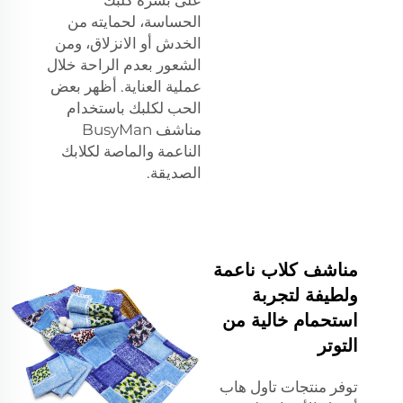
الحساسة، لحمايته من
الخدش أو الانزلاق، ومن
الشعور بعدم الراحة خلال
عملية العناية. أظهر بعض
الحب لكلبك باستخدام
مناشف BusyMan
الناعمة والماصة لكلابك
الصديقة.
مناشف كلاب ناعمة
ولطيفة لتجربة
استحمام خالية من
التوتر
توفر منتجات تاول هاب