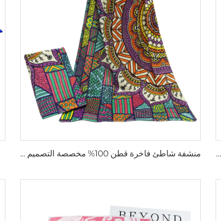
منشفة شاطئ تيري من الألياف الدقيقة مخصصة مطبوعة بالنقل الحراري بالجملة
منشفة شاطئ فاخرة قطن 100% مخصصة التصميم مطبوعة بزخارف هندسية بالجملة