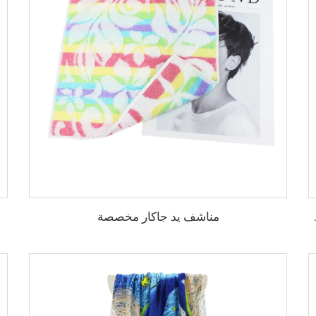
مناشف يد جاكار مخصصة
ط كرتون شخصي مخصص