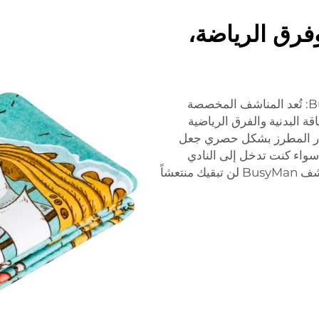
وفرق الرياضة،
المناشف المخصصة للنادي الرياضي من BusyMan: تُعد المناشف المخصصة
سبة لمراكز اللياقة البدنية والفرق الرياضية
شعار المطرز بشكل حصري جعل
 سواء كنت تدخل إلى النادي
الرياضي أو تنضم إلى زملائك في الملعب، فإن مناشف BusyMan لن تبقيك منتعشاً