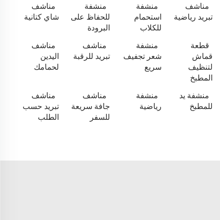
مناشف
منشفة
منشفة
مناشف
تبريد رياضية
استحمام
للحفاظ على
شاي كتانية
للكلاب
البرودة
قطعة
منشفة
مناشف
مناشف
قماش
شعر تجفيف
تبريد للرقبة
اليدين
لتنظيف
سريع
لحمامك
المطبخ
منشفة يد
منشفة
مناشف
مناشف
للمطبخ
رياضية
جافة سريعة
تبريد حسب
للسفر
الطلب