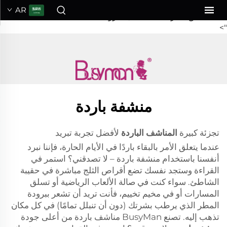
مناشف باردة للحصول على أفضل تجربة تبريد
AR
عندما يتعلق الأمر بالحفاظ على البرودة...
">
منشفة باردة
تجزئة كبيرة
المناشف الباردة
لأفضل تجربة تبريد
عندما يتعلق الأمر بالبقاء باردًا في الأيام الحارة، فإننا نبرد
أنفسنا باستخدام منشفة باردة – لا تصدقني؟ استمر في
القراءة وستجد نفسك تضع أقراص الثلج مباشرة في حقيبة
الشاطئ. سواء كنت في صالة الألعاب الرياضية أو تسلق
المسارات أو في مخيم تخييم، فأنت تريد أن تشعر ببرودة
المطر الذي يرطب بشرتك (دون أن تنبلل تمامًا) في كل مكان
تذهب إليه. تصنع BusyMan مناشف باردة من أعلى جودة