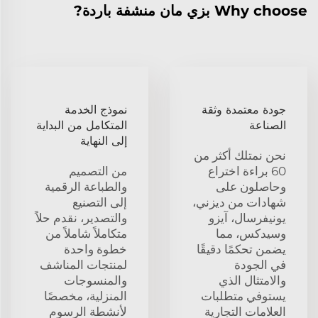
Why choose بزي مان منشفة باردة?
جودة معتمدة وثقة
نموذج الخدمة
الصناعة
المتكامل من البداية
إلى النهاية
نحن نمتلك أكثر من
60 براءة اختراع
من التصميم
وحاصلون على
والطباعة الرقمية
شهادات من ديزني،
إلى التصنيع
يونيفرسال، آيزو
والتصدير، نقدم حلاً
وسيدكس، مما
متكاملاً شاملاً من
يضمن تحكمًا دقيقًا
خطوة واحدة
في الجودة
لمنتجات المناشف
والامتثال الذي
والمنسوجات
يستوفي متطلبات
المنزلية، مخصصًا
العلامات التجارية
لأنشطة الرسوم