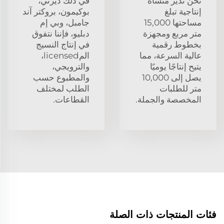
نحن ندير منشأة
في ذلك ديزني،
إنتاجية تبلغ
بوكيمون، بروكتر آند
مساحتها 15,000
جامبل، وبي إم
متر مربع ومجهزة
دبليو، فإننا نتفوق
بخطوط رقمية
في إنتاج النسيج
عالية السرعة، مما
المlicensed،
يتيح إنتاجًا يوميًا
والترويجي،
يصل إلى 10,000
والمطبوع حسب
متر للطلبات
الطلب لمختلف
المخصصة والجملة.
القطاعات.
فئات المنتجات ذات الصلة