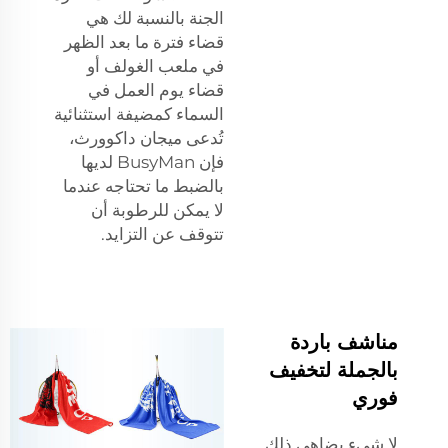
الجنة بالنسبة لك هي
قضاء فترة ما بعد الظهر
في ملعب الغولف أو
قضاء يوم العمل في
السماء كمضيفة استثنائية
تُدعى ميجان داكوورث،
فإن BusyMan لديها
بالضبط ما تحتاجه عندما
لا يمكن للرطوبة أن
تتوقف عن التزايد.
مناشف باردة
بالجملة لتخفيف
فوري
لا شيء يضاهي ذلك