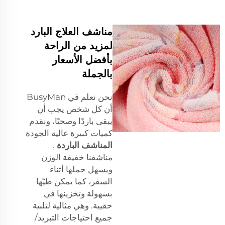
مناشف العلاج البارد
لمزيد من الراحة
بأفضل الأسعار
بالجملة
نحن نعلم في BusyMan
أن كل شخص يجب أن
يبقى باردًا وصحيًا، ونقدم
كميات كبيرة عالية الجودة
المناشف الباردة
.
مناشفنا خفيفة الوزن
ويسهل حملها أثناء
السفر، كما يمكن طيّها
بسهولة وتخزينها في
حقيبة. وهي مثالية لتلبية
جميع احتياجات التبريد/