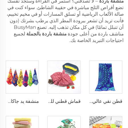
منشفة باردة
– لا تصدقني؟ استمر في القراءة وستجد نفسك
تضع أقراص الثلج مباشرة في حقيبة الشاطئ. سواء كنت في
صالة الألعاب الرياضية أو تسلق المسارات أو في مخيم تخييم،
فأنت تريد أن تشعر ببرودة المطر الذي يرطب بشرتك (دون
أن تنبلل تمامًا) في كل مكان تذهب إليه. تصنع BusyMan
مناشف باردة من أعلى جودة
منشفة باردة بالجملة
لجميع
احتياجات التبريد الخاصة بك.
قطن نقي عالي الجودة من الجاكارد منشفة شاطئ مخصصة ناعمة للغاية
قماش قطني للف
منشفة يد جاكار قطنية بتصميم رجعي