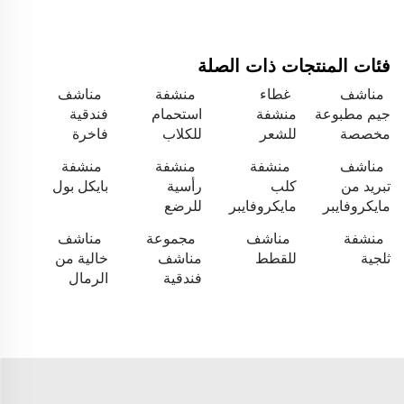
فئات المنتجات ذات الصلة
مناشف
غطاء
منشفة
مناشف
جيم مطبوعة
منشفة
استحمام
فندقية
مخصصة
للشعر
للكلاب
فاخرة
مناشف
منشفة
منشفة
منشفة
تبريد من
كلب
رأسية
بايكل بول
مايكروفايبر
مايكروفايبر
للرضع
منشفة
مناشف
مجموعة
مناشف
ثلجية
للقطط
مناشف
خالية من
فندقية
الرمال