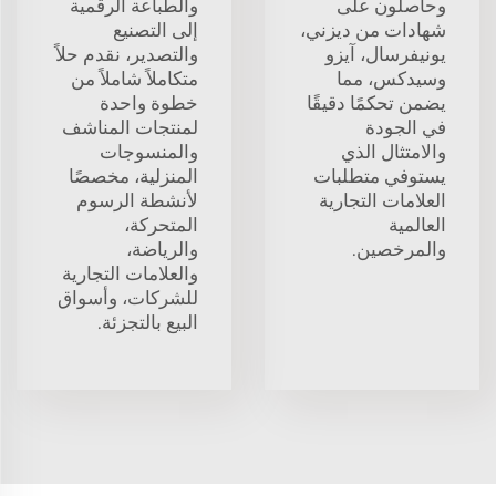
وحاصلون على
والطباعة الرقمية
شهادات من ديزني،
إلى التصنيع
يونيفرسال، آيزو
والتصدير، نقدم حلاً
وسيدكس، مما
متكاملاً شاملاً من
يضمن تحكمًا دقيقًا
خطوة واحدة
في الجودة
لمنتجات المناشف
والامتثال الذي
والمنسوجات
يستوفي متطلبات
المنزلية، مخصصًا
العلامات التجارية
لأنشطة الرسوم
العالمية
المتحركة،
والمرخصين.
والرياضة،
والعلامات التجارية
للشركات، وأسواق
البيع بالتجزئة.