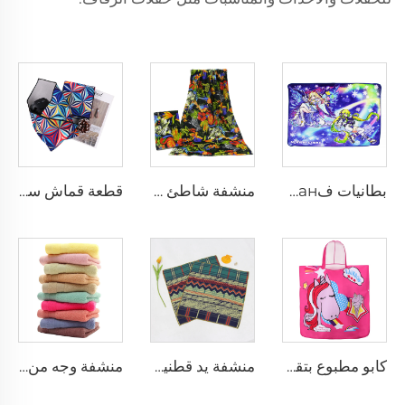
بطانيات فланلة مخصصة مطبوعة برسوم أنمي، بطانية للمنزل أو المكتب أو القيلولة أو السفر
منشفة شاطئ ناعمة كبيرة من القطن الخالص 100% مخصصة مطبوعة بصورة شخصية
قطعة قماش سحرية لاصقة مخصصة بطباعة شعار للحماية من الخدوش ومناسبة للسفر
كابو مطبوع بتقنية التسامي للأطفال، للاستخدام على الشاطئ
منشفة يد قطنية بطباعة رقمية رجعية
منشفة وجه من الخيزران حسب الطلب مع شعار