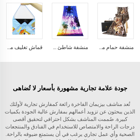
منشفة حمام مطبوعة من القطن بنسبة 100%
منشفة شاطئ مطبوعة من القطن كبيرة الحجم
قماش تغليف ماجيك ستيك-إت
جودة علامة تجارية مشهورة بأسعار لا تُضاهى
تُعد مناشف بيزيمان الفاخرة رائعة كمفارش تجارية لأولئك
الذين يبحثون عن تزويد أعمالهم بمفارش عالية الجودة بكميات
كبيرة. صُممت المناشف بشكل احترافي لتحقيق أقصى
درجات الراحة والامتصاص للاستخدام في الفنادق والمنتجعات
الصحية وأي عمل تجاري يرغب في أن يستمتع ضيوفه بالراحة.