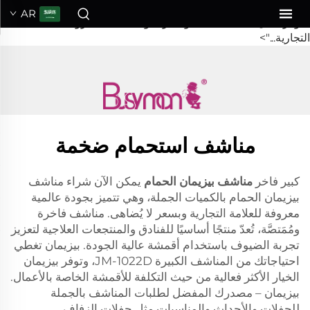
BusyMan
AR
متوفرة الآن بكميات جملة، وتتميز بجودة عالمية معروفة للعلامة
التجارية...">
مناشف استحمام ضخمة
كبير فاخر
مناشف بيزيمان الحمام
يمكن الآن شراء مناشف
بيزيمان الحمام بالكميات الجملة، وهي تتميز بجودة عالمية
معروفة للعلامة التجارية وبسعر لا يُضاهى. مناشف فاخرة
ومُمَتصَّة، تُعدّ منتجًا أساسيًا للفنادق والمنتجعات العلاجية لتعزيز
تجربة الضيوف باستخدام أقمشة عالية الجودة. بيزيمان تغطي
احتياجاتك من المناشف الكبيرة JM-1022D، وتوفر بيزيمان
الخيار الأكثر فعالية من حيث التكلفة للأقمشة الخاصة بالأعمال.
بيزيمان – مصدرك المفضل لطلبات المناشف بالجملة
للحفلات والأحداث والمناسبات مثل حفلات الزفاف.