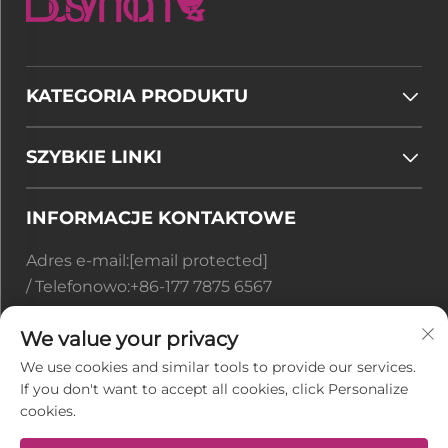
KATEGORIA PRODUKTU
SZYBKIE LINKI
INFORMACJE KONTAKTOWE
Adres e-mail:
[email protected]
/ Telefonowo:
+86-177 7875 6567
Office add : Nr 128-8 Taihangshan Road, Strefa
We value your privacy
Rozwoju Gospodarczego Rudong, miasto
We use cookies and similar tools to provide our services.
Juegang, miasto Nantong, prowincja Jiangsu,
If you don't want to accept all cookies, click Personalize
Chiny
cookies.