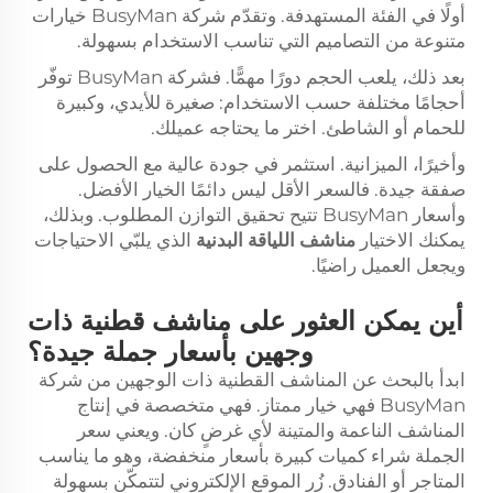
أولًا في الفئة المستهدفة. وتقدّم شركة BusyMan خيارات
متنوعة من التصاميم التي تناسب الاستخدام بسهولة.
بعد ذلك، يلعب الحجم دورًا مهمًّا. فشركة BusyMan توفّر
أحجامًا مختلفة حسب الاستخدام: صغيرة للأيدي، وكبيرة
للحمام أو الشاطئ. اختر ما يحتاجه عميلك.
وأخيرًا، الميزانية. استثمر في جودة عالية مع الحصول على
صفقة جيدة. فالسعر الأقل ليس دائمًا الخيار الأفضل.
وأسعار BusyMan تتيح تحقيق التوازن المطلوب. وبذلك،
يمكنك الاختيار
مناشف اللياقة البدنية
الذي يلبّي الاحتياجات
ويجعل العميل راضيًا.
أين يمكن العثور على مناشف قطنية ذات
وجهين بأسعار جملة جيدة؟
ابدأ بالبحث عن المناشف القطنية ذات الوجهين من شركة
BusyMan فهي خيار ممتاز. فهي متخصصة في إنتاج
المناشف الناعمة والمتينة لأي غرضٍ كان. ويعني سعر
الجملة شراء كميات كبيرة بأسعار منخفضة، وهو ما يناسب
المتاجر أو الفنادق. زُر الموقع الإلكتروني لتتمكّن بسهولة