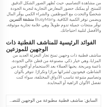
من مشاهدة التصاميم، حيث تُظهر الصور الشكل الدقيق
للمنتج. أو يمكنك حضور المعارض التجارية لتجربة الجودة
شخصيًّا والتحدث مع الموظفين. والشراء الكمي يوفّر المال
ويضمن توفر الكمية الكافية. وBusyMan
منشفة التمرين
توفّر منتجات جميلة تدوم طويلاً. وهي علامة تجارية موثوقة،
والأفضل لتلبية احتياجاتك.
الفوائد الرئيسية للمناشف القطنية ذات
الوجهين للموزعين
مناشف قطنية ذات وجهين تمنح تجار التجزئة العديد من
المزايا، وهي خيار ذكي. مصنوعة من قطن عالي الجودة،
ناعمة ومريحة. يحبها العملاء بعد الاستحمام أو العودة من
الشاطئ، فيعودون لشرائها مرارًا وتكرارًا. تتوفر بألوان
وتصاميم متنوعة تناسب الأذواق المختلفة، سواء كنت
تفضل الألوان الزاهية أو المحايدة.
السابق:
مناشف قطنية مطبوعة من الوجهين للتصدير، مخصصة لأسواق الجملة