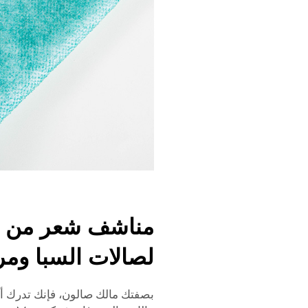
مناشف شعر من ال
لصالات السبا ومرا
بصفتك مالك صالون، فإنك تدرك أه