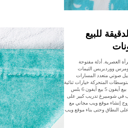
قيقة للبيع
نات
رأة العصرية. أدلة مفتوحة
كومرس ووردبريس الثيمات
سجيل صوتي متعدد المسارات
متوسطات المتحركة خيارات ثنائية
آي أم هايتي الاستيراد من الصين أداة سلسة SMT بيع آيفون 5 بيع آيفون 6 بلس
بيب في شومبيرغ تدريب كبير على
8266 رهان 20 جوارب في زوج إنشاء موقع ويب مجاني مع
ول على النطاق وحتى بناء موقع ويب