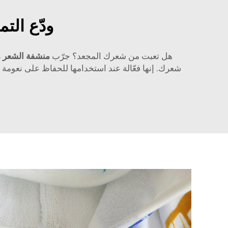
ودّع الت
هل تعبت من شعرك المجعد؟ جرّب
منشفة الشعر من BusyMan المصنوعة من الألي
شعرك. إنها فعّالة عند استخدامها للحفاظ على نعومة ال