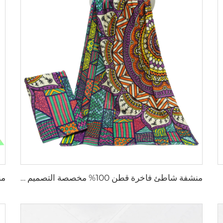
منشفة شاطئ فاخرة قطن 100% مخصصة التصميم مطبوعة بزخارف هندسية بالجملة