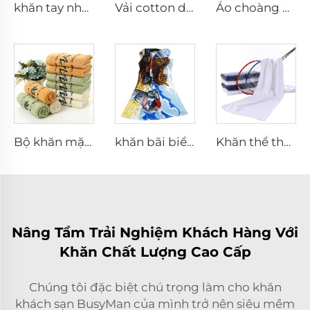
khăn tay nhỏ in kỹ thuật số hình hoạt hình 100% cotton theo yêu cầu, khăn mặt nhỏ
Vải cotton dùng để gói
Áo choàng cotton chất lượng cao trơn
Bộ khăn mặt dệt hoa văn làm từ sợi tre
khăn bãi biển cotton in phản ứng tùy chỉnh
Khăn thể thao lông cừu Coral
Nâng Tầm Trải Nghiệm Khách Hàng Với
Khăn Chất Lượng Cao Cấp
Chúng tôi đặc biệt chú trọng làm cho khăn
khách sạn BusyMan của mình trở nên siêu mềm