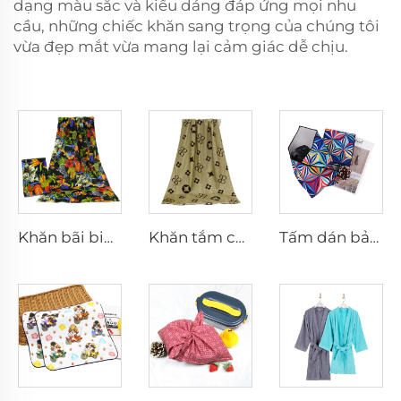
dạng màu sắc và kiểu dáng đáp ứng mọi nhu
cầu, những chiếc khăn sang trọng của chúng tôi
vừa đẹp mắt vừa mang lại cảm giác dễ chịu.
Khăn bãi biển mềm in ảnh tùy chỉnh cỡ lớn 100% cotton
Khăn tắm cotton in họa tiết tùy chỉnh OEM có logo
Tấm dán bảo vệ máy ảnh có logo tùy chỉnh, vải ma thuật tự dính, thoải mái, chống trầy xước, tiện lợi khi du lịch