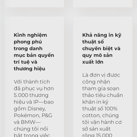
Kinh nghiệm
Khả năng in kỹ
phong phú
thuật số
trong danh
chuyên biệt và
mục bản quyền
quy mô sản
trí tuệ và
xuất lớn
thương hiệu
Là đơn vị được
Với thành tích
công nhận
đã phục vụ hơn
tham gia soạn
5.000 thương
thảo tiêu chuẩn
hiệu và IP—bao
khăn in kỹ
gồm Disney,
thuật số 100%
Pokémon, P&G
cotton, chúng
và BMW—
tôi vận hành cơ
chúng tôi nổi
sở sản xuất
bật trong việc
rộng 15.000