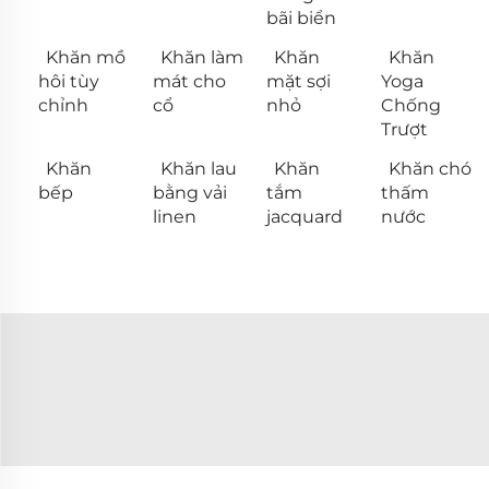
bãi biển
Khăn mồ
Khăn làm
Khăn
Khăn
hôi tùy
mát cho
mặt sợi
Yoga
chỉnh
cổ
nhỏ
Chống
Trượt
Khăn
Khăn lau
Khăn
Khăn chó
bếp
bằng vải
tắm
thấm
linen
jacquard
nước