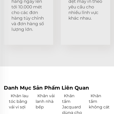
hàng ngày lên
dệt may in theo
tới 10.000 mét
yêu cầu cho
cho các đơn
nhiều lĩnh vực
hàng tùy chỉnh
khác nhau.
và đơn hàng số
lượng lớn.
Danh Mục Sản Phẩm Liên Quan
Khăn lau
Khăn vải
Khăn
Khăn
tóc bằng
lanh nhà
tắm
tắm
vải vi sợi
bếp
Jacquard
không cát
dùng cho