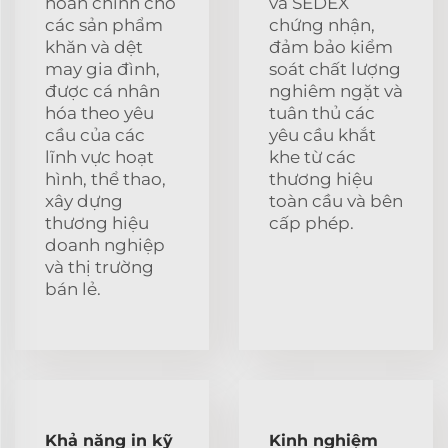
hoàn chỉnh cho
và SEDEX
các sản phẩm
chứng nhận,
khăn và dệt
đảm bảo kiểm
may gia đình,
soát chất lượng
được cá nhân
nghiêm ngặt và
hóa theo yêu
tuân thủ các
cầu của các
yêu cầu khắt
lĩnh vực hoạt
khe từ các
hình, thể thao,
thương hiệu
xây dựng
toàn cầu và bên
thương hiệu
cấp phép.
doanh nghiệp
và thị trường
bán lẻ.
Khả năng in kỹ
Kinh nghiệm