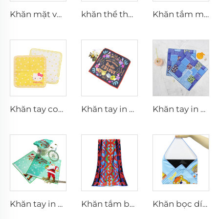
Khăn mặt vuông nhỏ bằng sợi tre tùy chỉnh, khăn tay dùng trong gia đình
khăn thể thao cotton rally in logo tùy chỉnh
Khăn tắm mũ in theo yêu cầu dùng cho trẻ em
Khăn tay cotton jacquard tùy chỉnh logo
Khăn tay in chuyển nhiệt bằng polyester
Khăn tay in kỹ thuật số bằng cotton theo yêu cầu
Khăn tay in chủ đề Giáng sinh theo yêu cầu
Khăn tắm bãi biển cotton dệt jacquard kiểu terry
Khăn bọc dính tự dính Magic Stick-it