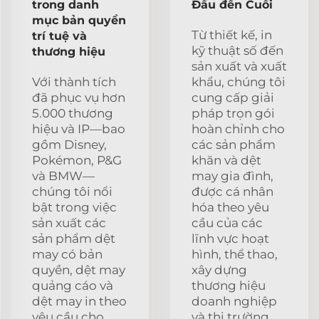
trong danh
Đầu đến Cuối
mục bản quyền
Từ thiết kế, in
trí tuệ và
kỹ thuật số đến
thương hiệu
sản xuất và xuất
Với thành tích
khẩu, chúng tôi
đã phục vụ hơn
cung cấp giải
5.000 thương
pháp trọn gói
hiệu và IP—bao
hoàn chỉnh cho
gồm Disney,
các sản phẩm
Pokémon, P&G
khăn và dệt
và BMW—
may gia đình,
chúng tôi nổi
được cá nhân
bật trong việc
hóa theo yêu
sản xuất các
cầu của các
sản phẩm dệt
lĩnh vực hoạt
may có bản
hình, thể thao,
quyền, dệt may
xây dựng
quảng cáo và
thương hiệu
dệt may in theo
doanh nghiệp
yêu cầu cho
và thị trường