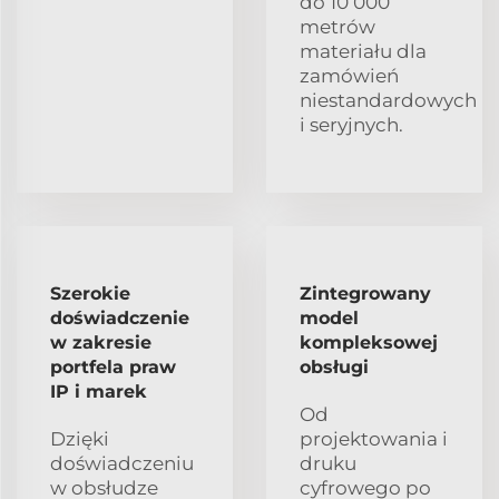
do 10 000
metrów
materiału dla
zamówień
niestandardowych
i seryjnych.
Szerokie
Zintegrowany
doświadczenie
model
w zakresie
kompleksowej
portfela praw
obsługi
IP i marek
Od
Dzięki
projektowania i
doświadczeniu
druku
w obsłudze
cyfrowego po