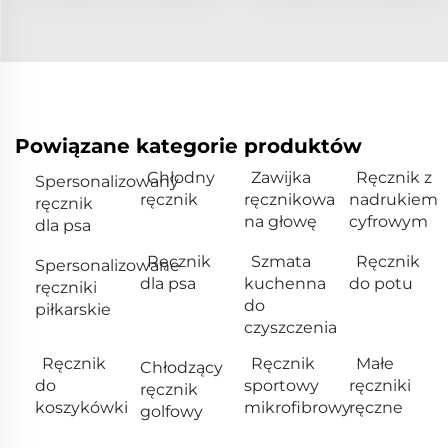
Powiązane kategorie produktów
Chłodny
Zawijka
Ręcznik z
Spersonalizowany
ręcznik
ręcznikowa
nadrukiem
ręcznik
na głowę
cyfrowym
dla psa
Ręcznik
Szmata
Ręcznik
Spersonalizowane
dla psa
kuchenna
do potu
ręczniki
do
piłkarskie
czyszczenia
Ręcznik
Ręcznik
Małe
Chłodzący
do
sportowy
ręczniki
ręcznik
koszykówki
mikrofibrowy
ręczne
golfowy