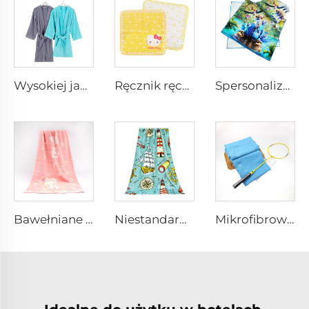
Wysokiej jakości jednolite chusty bawełniane
Ręcznik ręczny z bawełny jaszczykowej z logo na zamówienie
Spersonalizowane ręczniki ręczne z bawełny z nadrukiem na zamówienie
Bawełniane ręczniki łazienkowe z wzorem jacquard
Niestandardowy bawełniany ręcznik kąpielowy z nadrukiem
Mikrofibrowy ręcznik antypoślizgowy do jogi