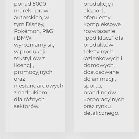
ponad 5000
produkcję i
marek i praw
eksport,
autorskich, w
oferujemy
tym Disney,
kompleksowe
Pokémon, P&G
rozwiązanie
i BMW,
„pod klucz” dla
wyróżniamy się
produktów
w produkcji
tekstylnych
tekstyliów z
łazienkowych i
licencji,
domowych,
promocyjnych
dostosowane
oraz
do animacji,
niestandardowych
sportu,
z nadrukiem
brandingów
dla różnych
korporacyjnych
sektorów.
oraz rynku
detalicznego.