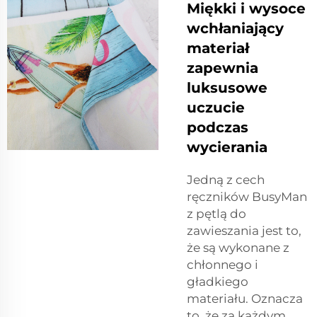
Miękki i wysoce
wchłaniający
materiał
zapewnia
luksusowe
uczucie
podczas
wycierania
Jedną z cech
ręczników BusyMan
z pętlą do
zawieszania jest to,
że są wykonane z
chłonnego i
gładkiego
materiału. Oznacza
to, że za każdym