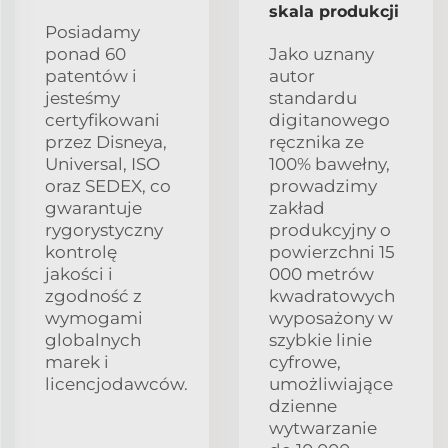
skala produkcji
Posiadamy
ponad 60
Jako uznany
patentów i
autor
jesteśmy
standardu
certyfikowani
digitanowego
przez Disneya,
ręcznika ze
Universal, ISO
100% bawełny,
oraz SEDEX, co
prowadzimy
gwarantuje
zakład
rygorystyczny
produkcyjny o
kontrolę
powierzchni 15
jakości i
000 metrów
zgodność z
kwadratowych
wymogami
wyposażony w
globalnych
szybkie linie
marek i
cyfrowe,
licencjodawców.
umożliwiające
dzienne
wytwarzanie