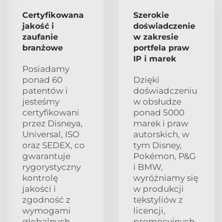
Certyfikowana
Szerokie
jakość i
doświadczenie
zaufanie
w zakresie
branżowe
portfela praw
IP i marek
Posiadamy
ponad 60
Dzięki
patentów i
doświadczeniu
jesteśmy
w obsłudze
certyfikowani
ponad 5000
przez Disneya,
marek i praw
Universal, ISO
autorskich, w
oraz SEDEX, co
tym Disney,
gwarantuje
Pokémon, P&G
rygorystyczny
i BMW,
kontrolę
wyróżniamy się
jakości i
w produkcji
zgodność z
tekstyliów z
wymogami
licencji,
globalnych
promocyjnych