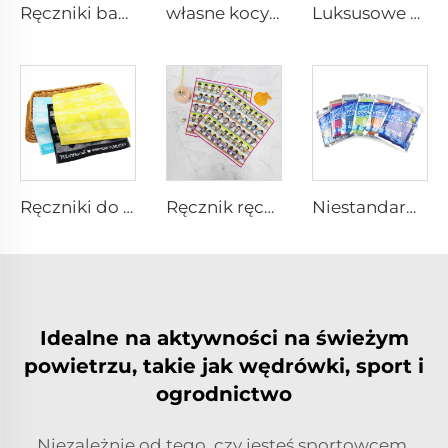
Ręczniki bawełniane na linę
własne kocyki z nadrukiem Crystal Velvet
Luksusowe bawełniane chusty z haftem
Ręczniki do twarzy z jaszczyka bawełnianego
Ręcznik ręczny z bawełny z nadrukiem cyfrowym i motywami kreskówkowymi na zamówienie
Niestandardowa ręczka chłodząca do siłowni z logiem
Idealne na aktywności na świeżym
powietrzu, takie jak wędrówki, sport i
ogrodnictwo
Niezależnie od tego, czy jesteś sportowcem,