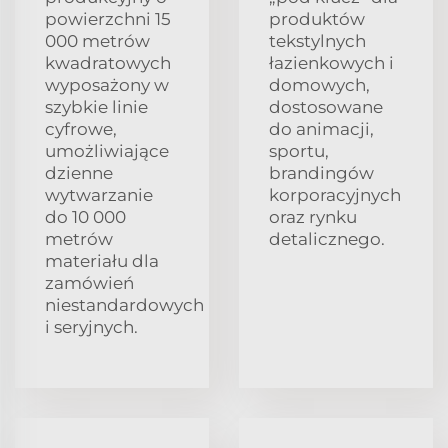
powierzchni 15
produktów
000 metrów
tekstylnych
kwadratowych
łazienkowych i
wyposażony w
domowych,
szybkie linie
dostosowane
cyfrowe,
do animacji,
umożliwiające
sportu,
dzienne
brandingów
wytwarzanie
korporacyjnych
do 10 000
oraz rynku
metrów
detalicznego.
materiału dla
zamówień
niestandardowych
i seryjnych.