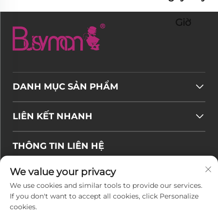
Giờ
DANH MỤC SẢN PHẨM
LIÊN KẾT NHANH
THÔNG TIN LIÊN HỆ
Email:
[email protected]
We value your privacy
Điện thoại:
+86-177 7875 6567
We use cookies and similar tools to provide our services.
If you don't want to accept all cookies, click Personalize
Office add : Số 128-8 Đường Taihangshan, Khu
cookies.
phát triển kinh tế Rudong, Thị trấn Juegang,