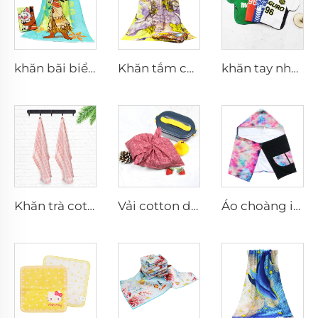
khăn bãi biển lớn in hoạt họa cá nhân hóa bằng vải cotton nguyên chất
Khăn tắm cao cấp 100% cotton mềm in theo thiết kế riêng
khăn tay nhỏ hình dáng áo đấu theo yêu cầu, cá nhân hóa
Khăn trà cotton dùng cho đồ dùng bằng vải lanh
Vải cotton dùng để gói
Áo choàng in kỹ thuật số bằng cotton cho người lớn