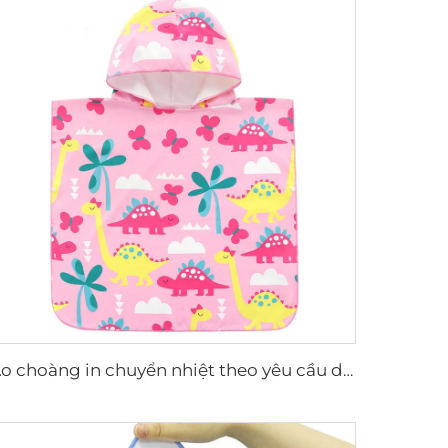
Áo choàng in chuyển nhiệt theo yêu cầu dùng cho trẻ em