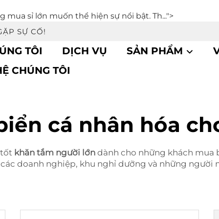
mua sỉ lớn muốn thể hiện sự nổi bật. Th...">
GẶP SỰ CỐ!
HÚNG TÔI
DỊCH VỤ
SẢN PHẨM
HỆ CHÚNG TÔI
iển cá nhân hóa ch
 tốt
khăn tắm người lớn
dành cho những khách mua b
i các doanh nghiệp, khu nghỉ dưỡng và những người 