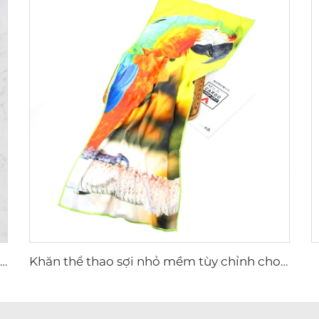
Khăn tay in kỹ thuật số bằng cotton theo yêu cầu với họa tiết hoạt hình
Khăn thể thao sợi nhỏ mềm tùy chỉnh cho thể dục