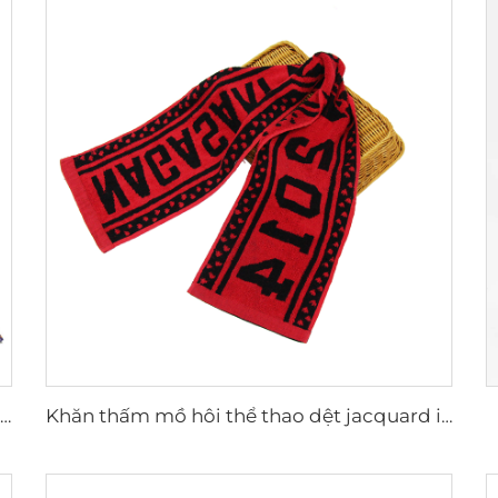
Khăn bãi biển in họa tiết hình học thiết kế riêng cao cấp 100% cotton bán buôn
Khăn thấm mồ hôi thể thao dệt jacquard in logo tùy chỉnh