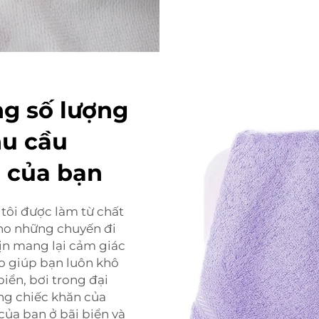
ng số lượng
hu cầu
 của bạn
tôi được làm từ chất
 cho những chuyến đi
ịn mang lại cảm giác
o giúp bạn luôn khô
iển, bơi trong đại
ng chiếc khăn của
của bạn ở bãi biển và