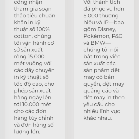
công nhận
Với thành tích
tham gia soạn
đã phục vụ hơn
thảo tiêu chuẩn
5.000 thương
khăn in kỹ
hiệu và IP—bao
thuật số 100%
gồm Disney,
cotton, chúng
Pokémon, P&G
tôi vận hành cơ
và BMW—
sở sản xuất
chúng tôi nổi
rộng 15.000
bật trong việc
mét vuông với
sản xuất các
các dây chuyền
sản phẩm dệt
in kỹ thuật số
may có bản
tốc độ cao, cho
quyền, dệt may
phép sản xuất
quảng cáo và
hàng ngày lên
dệt may in theo
tới 10.000 mét
yêu cầu cho
cho các đơn
nhiều lĩnh vực
hàng tùy chỉnh
khác nhau.
và đơn hàng số
lượng lớn.