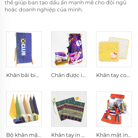
thể giúp bạn tạo dấu ấn mạnh mẽ cho đội ngũ
hoặc doanh nghiệp của mình.
Khăn bãi biển in chuyển nhiệt nhẹ, không cát, tùy chỉnh
Chăn được in theo yêu cầu cá nhân hóa
Khăn tay cotton jacquard tùy chỉnh logo
Bộ khăn mặt tay khách sạn bằng cotton
Khăn tay in kỹ thuật số retro bằng cotton
Khăn mặt in sợi nhỏ tùy chỉnh