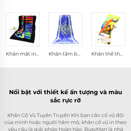
Khăn mặt in kỹ thuật số tùy chỉnh có logo
Khăn tắm bông dệt họa tiết có túi kéo khóa
Khăn thể thao sợi nhỏ mềm tùy chỉnh cho thể dục
Nổi bật với thiết kế ấn tượng và màu
sắc rực rỡ
Khăn Cổ Vũ Tuyên Truyền Khi bạn cần cổ vũ đội
của mình hoặc người hâm mộ, khăn cổ vũ in theo
yêu cầu là giải pháp hoàn hảo. BusyMan là nhà