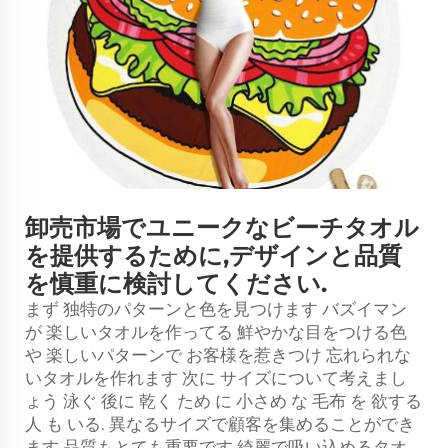
卸売市場でユニークなビーチタオル
を提供するために,デザインと品質
を慎重に検討してください.
まず 独特のパターンと色を見つけます バズイマン
が 楽しいタオルを作ってる 鮮やかな目をつける色
や 楽しいパターンで お客様を惹きつけ 忘れられな
いタオルを作れます 次に サイズについて考えまし
ょう 泳ぐ 後に 乾く ため に 小さめ な 毛布 を 欲する
人 も いる. 異なるサイズで顧客を集めることができ
ます 品質もとても重要です 綺麗で吸い込めるタオ