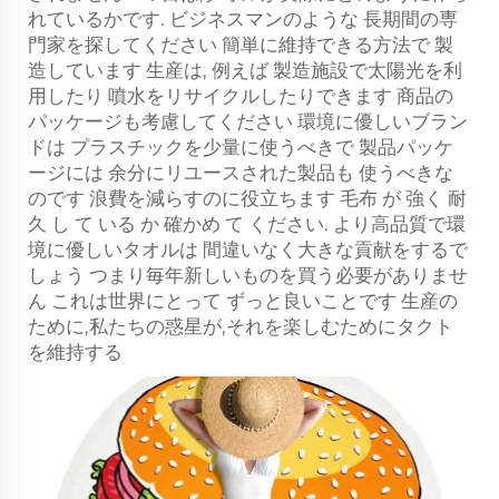
れているかです. ビジネスマンのような 長期間の専
門家を探してください 簡単に維持できる方法で 製
造しています 生産は, 例えば 製造施設で太陽光を利
用したり 噴水をリサイクルしたりできます 商品の
パッケージも考慮してください 環境に優しいブラン
ドは プラスチックを少量に使うべきで 製品パッケ
ージには 余分にリユースされた製品も 使うべきな
のです 浪費を減らすのに役立ちます 毛布 が 強く 耐
久 し て いる か 確かめ て ください. より高品質で環
境に優しいタオルは 間違いなく大きな貢献をするで
しょう つまり毎年新しいものを買う必要がありませ
ん これは世界にとって ずっと良いことです 生産の
ために,私たちの惑星が,それを楽しむためにタクト
を維持する