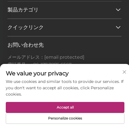
製品カテゴリ
クイックリンク
お問い合わせ先
メールアドレス：
[email protected]
電話番号：
+86-177 7875 6567
We value your privacy
Office add : 中国江蘇省南通市掘港鎮如東経済開発区
We use cookies and similar tools to provide our services. If
太行山路128-8番地
you don't want to accept all cookies, click Personalize
cookies.
著作権 © Jiangsu BusyMan Textile Co., Ltd. すべて
の権利予約済み -
プライバシーポリシー
Accept all
Personalize cookies