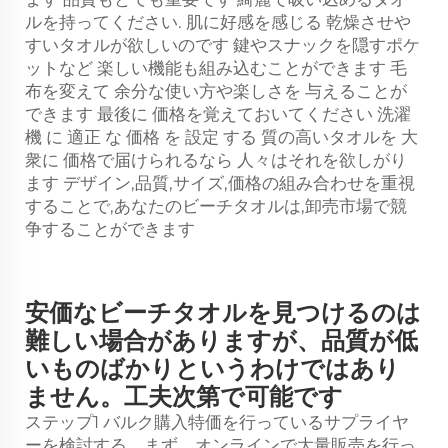
ルを持ってください. 肌に好感を感じる 乾燥させや
すいタオルが欲しいのです 鍵やスナックを隠すポケ
ットなど 楽しい機能も組み込むことができます 毛
布を変えて 余分な使い方や楽しさを 与えることが
できます 最後に 価格を覚えておいてください 洗濯
機 に 適正 な 価格 を 設定 する 質の高いタオルを 大
衆に 価格で届けられるなら 人々はそれを欲しがり
ます デザイン,品質,サイズ,価格の組み合わせを重視
することで,あなたのビーチタオルは,卸売市場で競
争することができます
安価なビーチタオルを見つけるのは
難しい場合がありますが、品質が低
いものばかりというわけではあり
ません。工夫次第で可能です
ステップ1 バルク購入特価を行っているサプライヤ
ーを検討する。まず、オンラインで大量販売を行っ