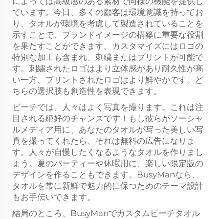
によっては高級感のある素材で同様の機能を提供し
ています。今日、多くの顧客は環境意識を持ってお
り、タオルが環境を考慮して製造されていることを
示すことで、ブランドイメージの構築に重要な役割
を果たすことができます。カスタマイズにはロゴの
特別な加工も含まれ、刺繍またはプリントが可能で
す。刺繍されたロゴはより立体感があり耐久性が高
い一方、プリントされたロゴはより鮮やかです。ど
ちらの選択肢も創造性を表現できます。
ビーチでは、人々はよく写真を撮ります。これは注
目される絶好のチャンスです！もし彼らがソーシャ
ルメディア用に、あなたのタオルが写った美しい写
真を撮ってくれたら、それは無料の広告になりま
す。人々が自慢したくなるようなタオルを作りまし
ょう。夏のパーティーや休暇用に、楽しい限定版の
デザインを作ることもできます。BusyManなら、
タオルを常に新鮮で魅力的に保つためのテーマ設計
もお手伝いできます。
結局のところ、BusyManでカスタムビーチタオル