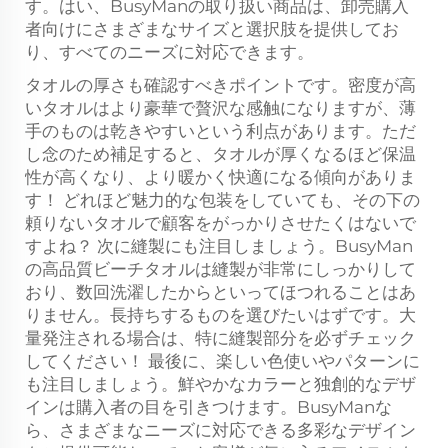
す。はい、BusyManの取り扱い商品は、卸売購入
者向けにさまざまなサイズと選択肢を提供してお
り、すべてのニーズに対応できます。
タオルの厚さも確認すべきポイントです。密度が高
いタオルはより豪華で贅沢な感触になりますが、薄
手のものは乾きやすいという利点があります。ただ
し念のため補足すると、タオルが厚くなるほど保温
性が高くなり、より暖かく快適になる傾向がありま
す！ どれほど魅力的な包装をしていても、その下の
頼りないタオルで顧客をがっかりさせたくはないで
すよね？ 次に縫製にも注目しましょう。BusyMan
の高品質ビーチタオルは縫製が非常にしっかりして
おり、数回洗濯したからといってほつれることはあ
りません。長持ちするものを選びたいはずです。大
量発注される場合は、特に縫製部分を必ずチェック
してください！ 最後に、楽しい色使いやパターンに
も注目しましょう。鮮やかなカラーと独創的なデザ
インは購入者の目を引きつけます。BusyManな
ら、さまざまなニーズに対応できる多彩なデザイン