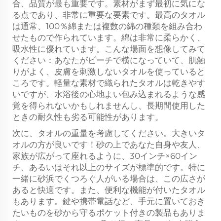
合、品質が最も重要です。素材がまず最初に気にな
る点であり、非常に重要な要素です。最高のタオル
は通常、100％綿または複数の綿の種類を組み合わ
せたもので作られています。綿は非常に柔らかく、
吸水性に優れています。こんな場面を想像してみて
ください：あなたがビーチで横になっていて、肌触
りがよく、皮膚を刺激しないタオルを使っていると
ころです。軽量な素材で織られたタオルは乾きやす
いですが、水浴後の心地よい包み込まれるような感
覚を得られないかもしれませんし、長期間使用した
ときの耐久性も劣る可能性があります。
次に、タオルの重量を考慮してください。大きいタ
オルの方が良いです！砂の上であなた自身や友人、
家族が広がって座れるように、30インチ×60イン
チ、あるいはそれ以上のサイズが標準的です。特に
一緒に砂浜でくつろぐ人がいる場合は、この広さが
あると快適です。また、便利な機能が付いたタオル
もあります。鍵や携帯電話など、手元に置いておき
たいものを砂から守るポケット付きの製品もありま